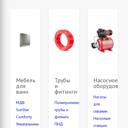
Мебель
Трубы
Насосное
для
и
оборудовани
ванн
фитинги
Насосы
МДВ
Полипропиленовые
для
SunStar
трубы и
скважин
Comforty
фитинги
Насосные
Умывальники
ПНД
станции