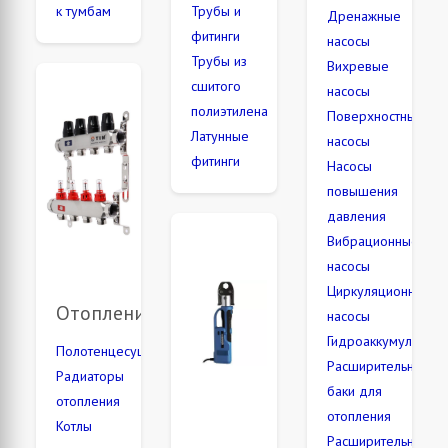
к тумбам
Трубы и
Дренажные
фитинги
насосы
Трубы из
Вихревые
сшитого
насосы
полиэтилена
Поверхностные
Латунные
насосы
фитинги
Насосы
повышения
давления
Вибрационные
насосы
Циркуляционные
Отопление
насосы
Гидроаккумулятор
Полотенцесушители
Расширительные
Радиаторы
баки для
отопления
отопления
Котлы
Расширительные