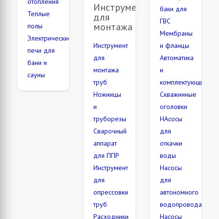
отопления
Инструменты
баки для
Теплые
для
ГВС
монтажа
полы
Мембраны
Электрические
Инструмент
и фланцы
печи для
для
Автоматика
бани и
монтажа
и
сауны
труб
комплектующие
Ножницы
Скважинные
и
оголовки
труборезы
НАсосы
Сварочный
для
аппарат
откачки
для ППР
воды
Инструмент
Насосы
для
для
опрессовки
автономного
труб
водопровода
Расходники
Насосы