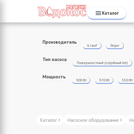
Каталог
Производитель
G lauf
Zegor
Тип насоса
Поверхностный (струйный Jet)
Мощность
300
Вт
370
Вт
550
Вт
Каталог
Насосное оборудование
Н