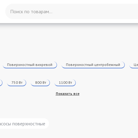
Поверхностный вихревой
Поверхностный центробежный
Це
750
Вт
800
Вт
1100
Вт
Показать все
асосы поверхностные