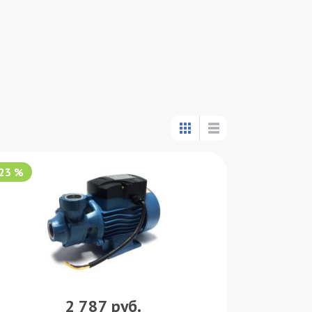
-23 %
2 787
руб.