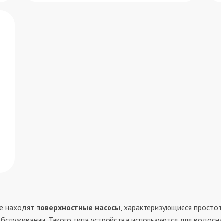
ве находят
поверхностные насосы
, характеризующиеся простот
служивании. Такого типа устройства используются для водосна