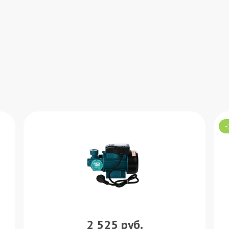
2 525
руб.