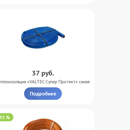
37
руб.
еплоизоляция «VALTEC Супер Протект» синяя
Подробнее
-31 %