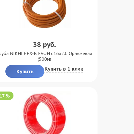
38
руб.
руба NIKHI PEX-B EVOH d16x2.0 Оранжевая
(500м)
Купить в 1 клик
Купить
-17 %