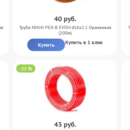
40
руб.
ая
Труба NIKHI PEX-B EVOH d16x2.2 Оранжевая
Т
(200м)
Купить в 1 клик
Купить
-22 %
43
руб.