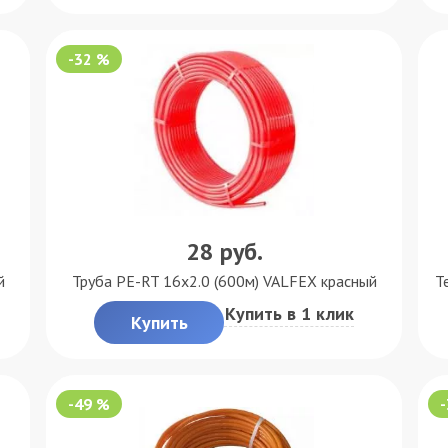
-32 %
28
руб.
й
Труба PE-RT 16x2.0 (600м) VALFEX красный
Т
Купить в 1 клик
Купить
-49 %