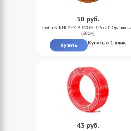
38
руб.
Труба NIKHI PEX-B EVOH d16x2.0 Оранжев
(600м)
Купить в 1 клик
Купить
43
руб.