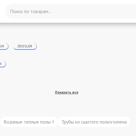
KHI
ZEISSLER
й
Показать все
Водяные теплые полы
Трубы из сшитого полиэтилена