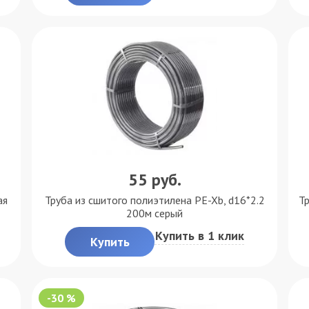
55
руб.
ая
Труба из сшитого полиэтилена PE-Xb, d16*2.2
Т
200м серый
Купить в 1 клик
Купить
-30 %