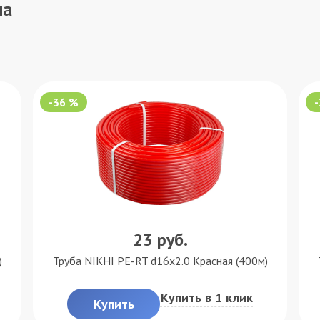
на
-36 %
23
руб.
)
Труба NIKHI PE-RT d16x2.0 Красная (400м)
Купить в 1 клик
Купить