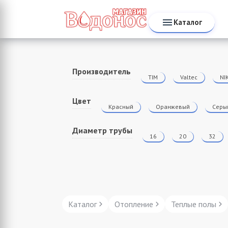
Каталог
Производитель
TIM
Valtec
NI
Цвет
Красный
Оранжевый
Серы
Диаметр трубы
16
20
32
Каталог
Отопление
Теплые полы