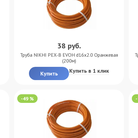
38
руб.
Труба NIKHI PEX-B EVOH d16x2.0 Оранжевая
Т
(200м)
Купить в 1 клик
Купить
-49 %