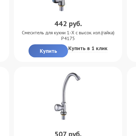
442
руб.
Смеситель для кухни 1-X с высок. изл.(гайка)
P4175
Купить в 1 клик
Купить
507
руб.