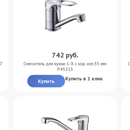
742
руб.
07
Смеситель для кухни 1-X с кор. изл.35 мм
С
P45215
Купить в 1 клик
Купить