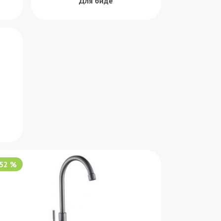
Для биде
-52 %