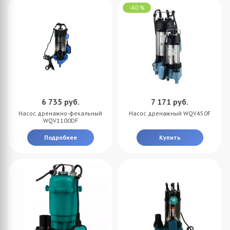
-40 %
6 735
руб.
7 171
руб.
Насос дренажно-фекальный
Насос дренажный WQV450F
WQV1100DF
Подробнее
Купить