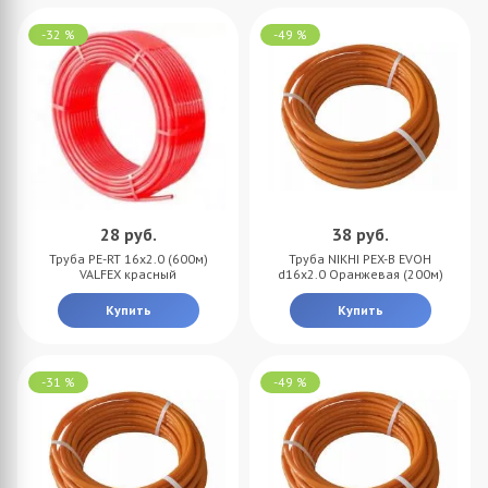
-32 %
-49 %
28
руб.
38
руб.
Труба PE-RT 16x2.0 (600м)
Труба NIKHI PEX-B EVOH
VALFEX красный
d16x2.0 Оранжевая (200м)
Купить
Купить
-31 %
-49 %