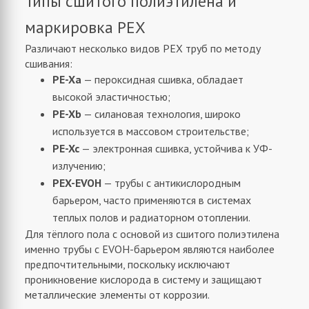
Типы сшитого полиэтилена и
маркировка PEX
Различают несколько видов PEX труб по методу
сшивания:
PE-Xa
— пероксидная сшивка, обладает
высокой эластичностью;
PE-Xb
— силановая технология, широко
используется в массовом строительстве;
PE-Xc
— электронная сшивка, устойчива к УФ-
излучению;
PEX-EVOH
— трубы с антикислородным
барьером, часто применяются в системах
теплых полов и радиаторном отоплении.
Для тёплого пола с основой из сшитого полиэтилена
именно трубы с EVOH-барьером являются наиболее
предпочтительными, поскольку исключают
проникновение кислорода в систему и защищают
металлические элементы от коррозии.