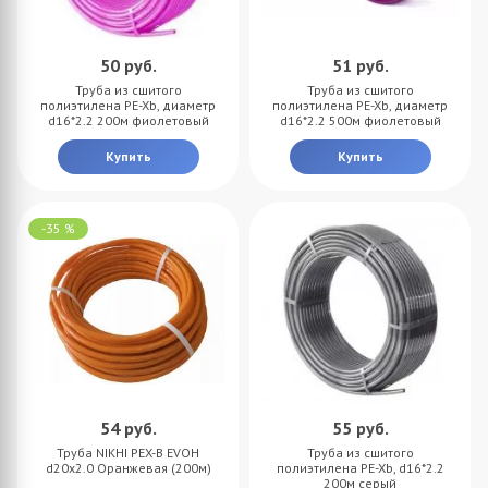
50
руб.
51
руб.
Труба из сшитого
Труба из сшитого
полиэтилена PE-Xb, диаметр
полиэтилена PE-Xb, диаметр
d16*2.2 200м фиолетовый
d16*2.2 500м фиолетовый
Купить
Купить
-35 %
54
руб.
55
руб.
Труба NIKHI PEX-B EVOH
Труба из сшитого
d20x2.0 Оранжевая (200м)
полиэтилена PE-Xb, d16*2.2
200м серый