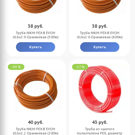
38
руб.
38
руб.
Труба NIKHI PEX-B EVOH
Труба NIKHI PEX-B EVOH
d16x2.0 Оранжевая (500м)
d16x2.0 Оранжевая (600м)
Купить
Купить
-49 %
-17 %
40
руб.
43
руб.
Труба NIKHI PEX-B EVOH
Труба из сшитого
d16x2.2 Оранжевая (200м)
полиэтилена PEX, диаметр