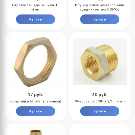
Отражатель для П/С мал. 1"
Штуцер "елка" двусторонний
-9мм
соединительный 06*06
Купить
Купить
17
руб.
20
руб.
Контргайка GF 3/8F (латунная)
Футорка BX 3/8M x 1/4F (ник.)
Купить
Купить