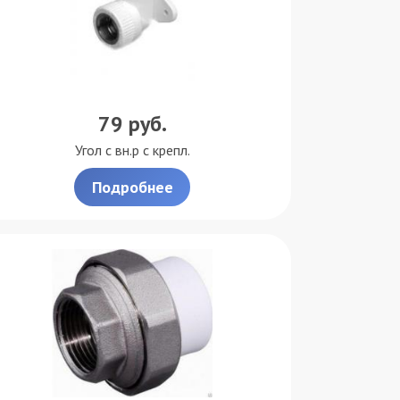
79
руб.
Угол с вн.р с крепл.
Подробнее