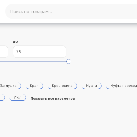
до
Заглушка
Кран
Крестовина
Муфта
Муфта перехо
к
Угол
Показать все параметры