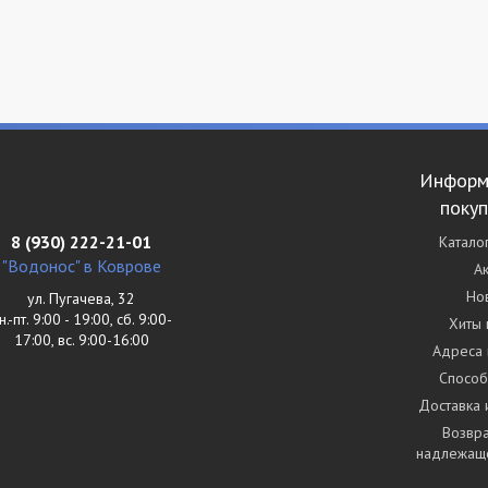
Информ
поку
8 (930) 222-21-01
Катало
"Водонос" в Коврове
А
Но
ул. Пугачева, 32
н.-пт. 9:00 - 19:00, сб. 9:00-
Хиты
17:00, вс. 9:00-16:00
Адреса 
Способ
Доставка 
Возвра
надлежаще