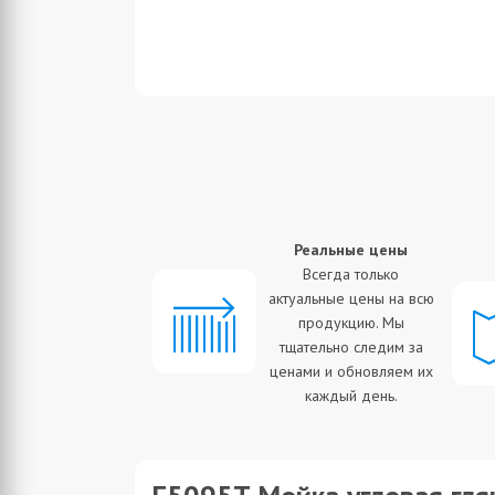
платная доставка
Реальные цены
антия бесплатной
Всегда только
доставки в
актуальные цены на всю
атчайшие сроки.
продукцию. Мы
Мы бесплатно
тщательно следим за
ставим товар в
ценами и обновляем их
любой город
каждый день.
области.