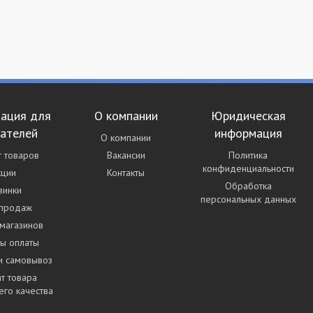
ация для
О компании
Юридическая
пателей
информация
О компании
г товаров
Вакансии
Политика
конфиденциальности
кции
Контакты
Обработка
винки
персональных данных
 продаж
магазинов
ы оплаты
и самовывоз
т товара
го качества