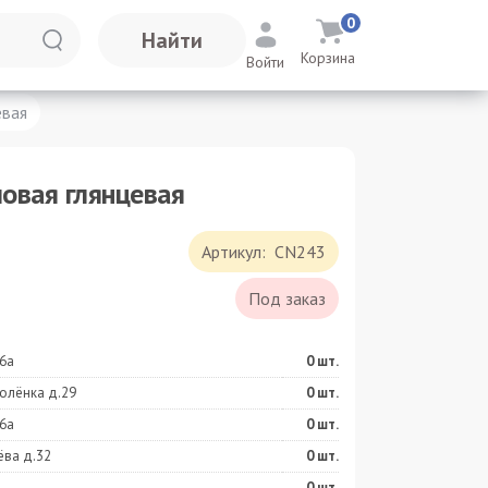
0
Найти
Корзина
Войти
евая
овая глянцевая
Артикул:
CN243
Под заказ
6а
0
шт.
олёнка д.29
0
шт.
6а
0
шт.
ёва д.32
0
шт.
0
шт.