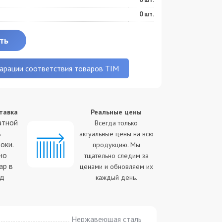
0
шт.
ть
арации соответствия товаров TIM
тавка
Реальные цены
С
атной
Всегда только
в
актуальные цены на всю
оки.
продукцию. Мы
св
но
тщательно следим за
ч
ар в
ценами и обновляем их
од
каждый день.
Нержавеющая сталь