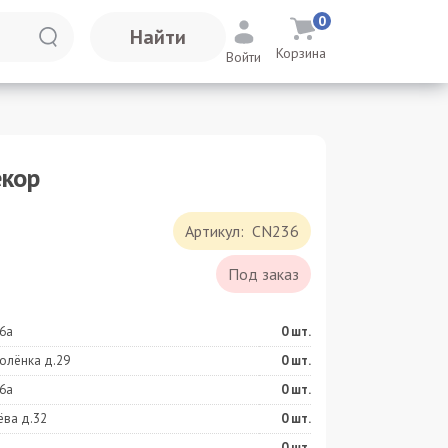
0
Найти
Корзина
Войти
кор
Артикул:
CN236
Под заказ
6а
0
шт.
олёнка д.29
0
шт.
6а
0
шт.
ёва д.32
0
шт.
0
шт.