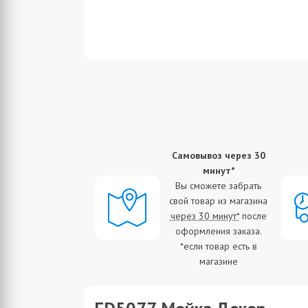
Реальные цены
Самовывоз через 30
Всегда только
минут*
альные цены на всю
Вы сможете забрать
продукцию. Мы
свой товар из магазина
ательно следим за
через 30 минут*
после
ами и обновляем их
оформления заказа.
каждый день.
*если товар есть в
магазине