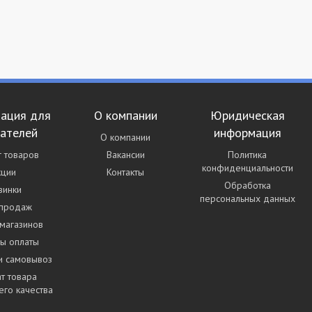
ация для
О компании
Юридическая
пателей
информация
О компании
г товаров
Вакансии
Политика
конфиденциальности
кции
Контакты
Обработка
винки
персональных данных
 продаж
магазинов
ы оплаты
и самовывоз
т товара
го качества