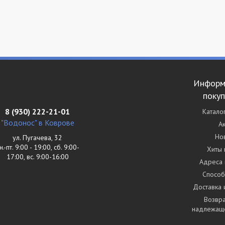
Информ
поку
8 (930) 222-21-01
Катало
"Водонос" в Коврове
А
Но
ул. Пугачева, 32
н.-пт. 9:00 - 19:00, сб. 9:00-
Хиты
17:00, вс. 9:00-16:00
Адреса 
Способ
Доставка 
Возвра
надлежаще