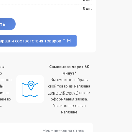
0
шт.
ть
арации соответствия товаров TIM
ны
Самовывоз через 30
Б
Г
ко
минут*
на всю
Вы сможете забрать
Мы
свой товар из магазина
им за
через 30 минут*
после
яем их
оформления заказа.
.
*если товар есть в
магазине
Нержавеющая сталь