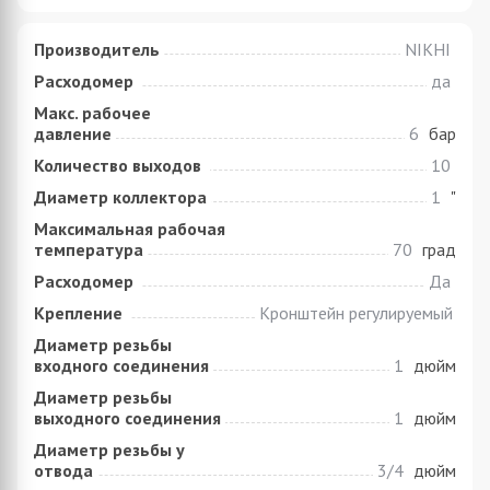
Производитель
NIKHI
Расходомер
да
Макс. рабочее
давление
6
бар
Количество выходов
10
Диаметр коллектора
1
"
Максимальная рабочая
температура
70
град
Расходомер
Да
Крепление
Кронштейн регулируемый
Диаметр резьбы
входного соединения
1
дюйм
Диаметр резьбы
выходного соединения
1
дюйм
Диаметр резьбы у
отвода
3/4
дюйм