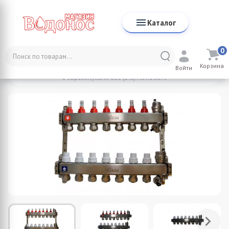
Каталог
0
Каталог
NIKHI
Коллекторы для систем отопления
Корзина
Коллектор стальной для отопления c расходомерами на 7 контуров
Войти
с еврoконусами d16 (2.0) HSW2007e