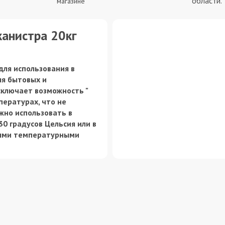
области.
магазине
канистра 20кг
для использования в
ля бытовых и
ключает возможность "
пературах, что не
жно использовать в
30 градусов Цельсия или в
ными температурными