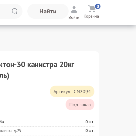
0
Найти
Корзина
Войти
ктон-30 канистра 20кг
ль)
Артикул:
CN2094
Под заказ
6а
0
шт.
олёнка д.29
0
шт.