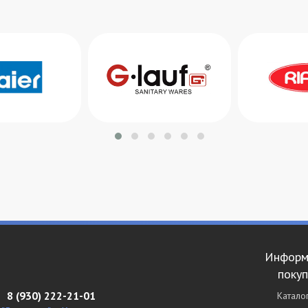
Информ
поку
8 (930) 222-21-01
Катало