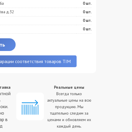
6а
0
шт.
ёва д.32
0
шт.
0
шт.
0
шт.
ть
арации соответствия товаров TIM
тавка
Реальные цены
С
атной
Всегда только
в
актуальные цены на всю
оки.
продукцию. Мы
св
но
тщательно следим за
ч
ар в
ценами и обновляем их
од
каждый день.