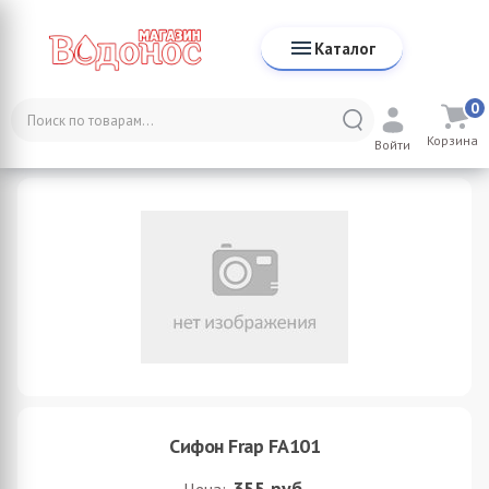
Каталог
0
Каталог
Санфаянс
Комплектующие для раковин
Корзина
Сифон Frap FA101
Войти
Сифон Frap FA101
355
руб.