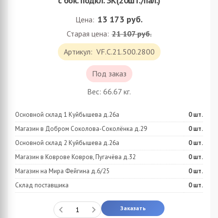
с бок. подкл. ЗК(20шт./пал.)
13 173
руб.
Цена:
Старая цена:
21 107 руб.
Артикул:
VF.C.21.500.2800
Под заказ
Вес:
66.67
кг.
Основной склад 1 Куйбышева д.26а
0
шт.
Магазин в Добром Соколова-Соколёнка д.29
0
шт.
Основной склад 2 Куйбышева д.26а
0
шт.
Магазин в Коврове Ковров, Пугачёва д.32
0
шт.
Магазин на Мира Фейгина д.6/25
0
шт.
Склад поставщика
0
шт.
Заказать